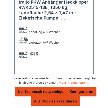
trailo PKW Anhänger Heckkipper
RWK2515-13E, 1350 kg,
Ladefläche 2,54 x 1,47 m -
Elektrische Pumpe -
Konfiguration
Abholung 4-5 Wochen
Lieferzeit 6-7 Wochen
Diese Website verwendet Cookies, um eine bestmögliche
Erfahrung bieten zu können.
Mehr Informationen ...
4.599,00 €*
Nur technisch notwendige
Konfigurieren
Alle Cookies akzeptieren
Details