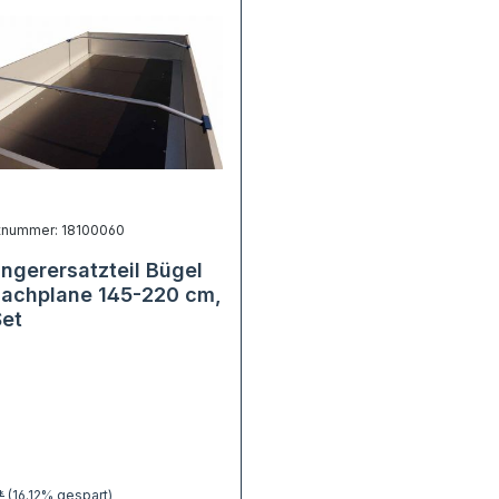
tnummer: 18100060
ngerersatzteil Bügel
Flachplane 145-220 cm,
Set
*
(16.12% gespart)