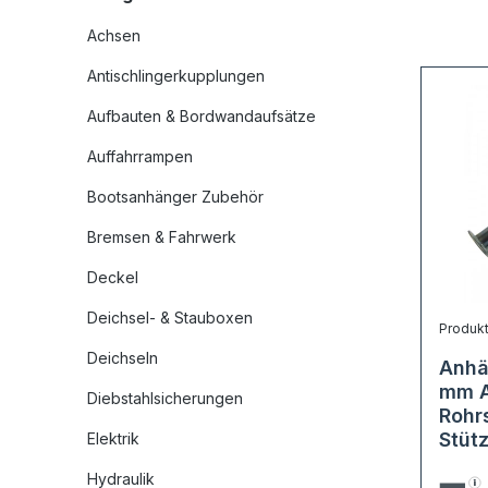
Achsen
Antischlingerkupplungen
Aufbauten & Bordwandaufsätze
Auffahrrampen
Bootsanhänger Zubehör
Bremsen & Fahrwerk
Deckel
Deichsel- & Stauboxen
Produk
Deichseln
Anhä
mm A
Diebstahlsicherungen
Rohr
Stütz
Elektrik
Anhän
Hydraulik