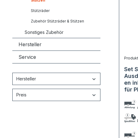
Stützen
Stützräder
Zubehör Stützräder & Stützen
Sonstiges Zubehör
Hersteller
Service
Produk
Set 
Ausd
Hersteller
en in
für 
Preis
A
L