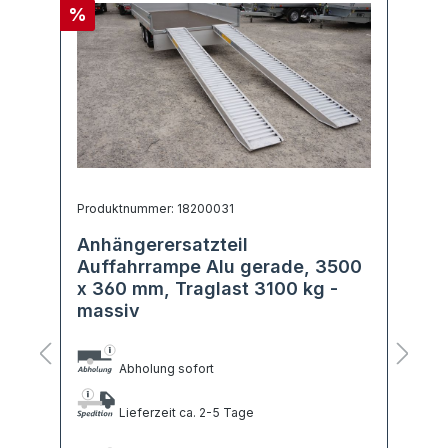
%
%
Produktnummer: 18200031
P
Anhängerersatzteil
H
0
Auffahrrampe Alu gerade, 3500
H
x 360 mm, Traglast 3100 kg -
L
massiv
Abholung sofort
Lieferzeit ca. 2-5 Tage