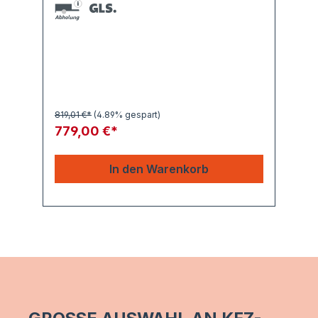
819,01 €*
(4.89% gespart)
6.
779,00 €*
5
In den Warenkorb