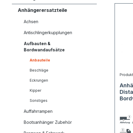
Anhängerersatzteile
Achsen
Antischlingerkupplungen
Aufbauten &
Bordwandaufsätze
Anbauteile
Beschläge
Produk
Eckrungen
Anhä
Kipper
Dist
Bord
Sonstiges
Auffahrrampen
Bootsanhänger Zubehör
A