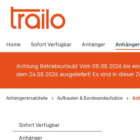
springen
Zur Hauptnavigation springen
Home
Sofort Verfügbar
Anhänger
Anhängere
Achtung Betriebsurlaub! Vom 08.08.2026 bis ein
dem 24.08.2026 ausgeliefert! Es sind in dieser 
Anhängerersatzteile
Aufbauten & Bordwandaufsätze
Anb
Sofort Verfügbar
Anhänger