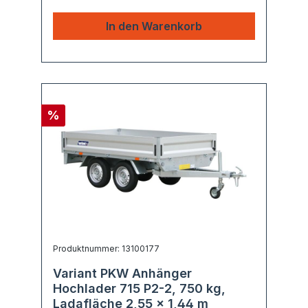
In den Warenkorb
%
Produktnummer: 13100177
Variant PKW Anhänger
Hochlader 715 P2-2, 750 kg,
Ladafläche 2,55 x 1,44 m