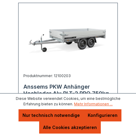
Produktnummer: 12100203
Anssems PKW Anhänger
Hochlader Alu PLT-2 PRO 750kg,
Diese Website verwendet Cookies, um eine bestmögliche
Ladefläche 3,30 x 1,80 m
Erfahrung bieten zu können.
Mehr Informationen ...
ungebremst, Tademachsen
Nur technisch notwendige
Konfigurieren
Abholung 2-3 Wochen
Alle Cookies akzeptieren