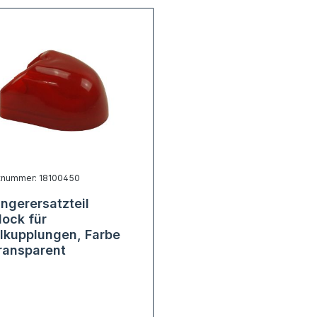
tnummer: 18100450
ngerersatzteil
dock für
lkupplungen, Farbe
transparent