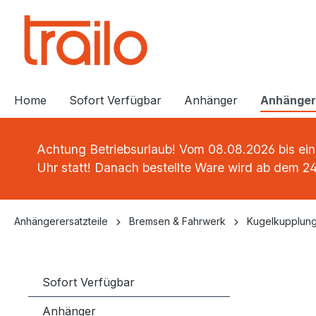
springen
Zur Hauptnavigation springen
Home
Sofort Verfügbar
Anhänger
Anhängere
Achtung Betriebsurlaub! Vom 08.08.2026 bis eins
Uhr statt! Danach bestellte Ware wird ab dem 24
Anhängerersatzteile
Bremsen & Fahrwerk
Kugelkupplun
Sofort Verfügbar
Anhänger