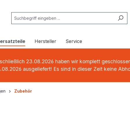
rsatzteile
Hersteller
Service
chließlich 23.08.2026 haben wir komplett geschlossen.
.08.2026 ausgeliefert! Es sind in dieser Zeit keine Abh
gen
Zubehör