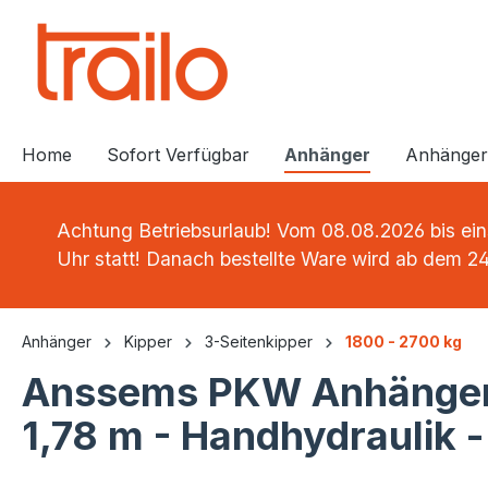
springen
Zur Hauptnavigation springen
Home
Sofort Verfügbar
Anhänger
Anhängere
Achtung Betriebsurlaub! Vom 08.08.2026 bis eins
Uhr statt! Danach bestellte Ware wird ab dem 24
Anhänger
Kipper
3-Seitenkipper
1800 - 2700 kg
Anssems PKW Anhänger 
1,78 m - Handhydraulik 