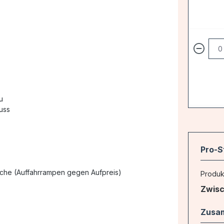
u
uss
Pro-S
läche (Auffahrrampen gegen Aufpreis)
Produk
Zwis
Zusa